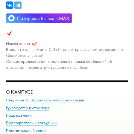
Нашли
опечатку
?
Выделите её, нажмите Ctrl+Enter и отправьте нам уведомление.
Спасибо за участие!
Сервис предназначен только для отправки сообщений об
орфографических и пунктуационных ошибках.
О КАМПУСЕ
ОБ
Сведения об образовательной организации
Мер
Руководство и структура
Мер
Подразделения
Дов
Преподаватели и сотрудники
Ол
Попечительский совет
При