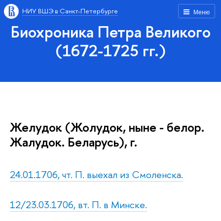
НИУ ВШЭ в Санкт-Петербурге
Меню
Биохроника Петра Великого
(1672-1725 гг.)
Желудок (Жолудок, ныне - белор.
Жалудок. Беларусь), г.
24.01.1706, чт. П. выехал из Смоленска.
12/23.03.1706, вт. П. в Минске.