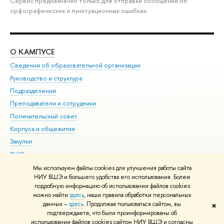
Сервис предназначен только для отправки сообщений об
орфографических и пунктуационных ошибках.
О КАМПУСЕ
ОБ
Сведения об образовательной организации
Мер
Руководство и структура
Мер
Подразделения
Дов
Преподаватели и сотрудники
Ол
Попечительский совет
При
Корпуса и общежития
При
Закупки
Ди
ВШЭ для студентов с ограниченными возможностями
До
здоровья и инвалидностью
Ас
Мы используем файлы cookies для улучшения работы сайта
Версия для слабовидящих
НИУ ВШЭ и большего удобства его использования. Более
Обр
подробную информацию об использовании файлов cookies
Единая платежная страница
можно найти
здесь
, наши правила обработки персональных
данных –
здесь
. Продолжая пользоваться сайтом, вы
✖
Редактору
подтверждаете, что были проинформированы об
© НИУ ВШЭ 1993–2026
Адреса и контакты
Условия использования
использовании файлов cookies сайтом НИУ ВШЭ и согласны