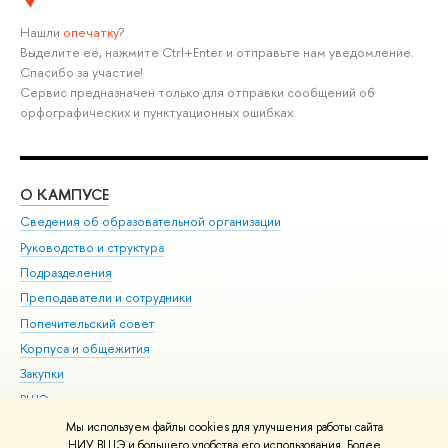
Нашли
опечатку
?
Выделите её, нажмите Ctrl+Enter и отправьте нам уведомление.
Спасибо за участие!
Сервис предназначен только для отправки сообщений об
орфографических и пунктуационных ошибках.
О КАМПУСЕ
ОБ
Сведения об образовательной организации
Мер
Руководство и структура
Мер
Подразделения
Дов
Преподаватели и сотрудники
Ол
Попечительский совет
При
Корпуса и общежития
При
Закупки
Ди
ВШЭ для студентов с ограниченными возможностями
До
здоровья и инвалидностью
Ас
Мы используем файлы cookies для улучшения работы сайта
Версия для слабовидящих
НИУ ВШЭ и большего удобства его использования. Более