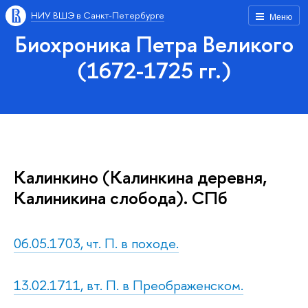
НИУ ВШЭ в Санкт-Петербурге
Меню
Биохроника Петра Великого
(1672-1725 гг.)
Калинкино (Калинкина деревня,
Калиникина слобода). СПб
06.05.1703, чт. П. в походе.
13.02.1711, вт. П. в Преображенском.