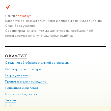
Нашли
опечатку
?
Выделите её, нажмите Ctrl+Enter и отправьте нам уведомление.
Спасибо за участие!
Сервис предназначен только для отправки сообщений об
орфографических и пунктуационных ошибках.
О КАМПУСЕ
ОБ
Сведения об образовательной организации
Мер
Руководство и структура
Мер
Подразделения
Дов
Преподаватели и сотрудники
Ол
Попечительский совет
При
Корпуса и общежития
При
Закупки
Ди
ВШЭ для студентов с ограниченными возможностями
До