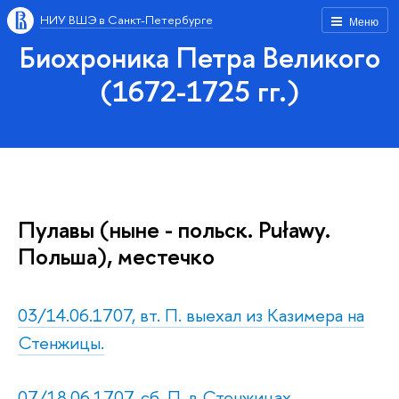
НИУ ВШЭ в Санкт-Петербурге
Меню
Биохроника Петра Великого
(1672-1725 гг.)
Пулавы (ныне - польск. Puławy.
Польша), местечко
03/14.06.1707, вт. П. выехал из Казимера на
Стенжицы.
07/18.06.1707, сб. П. в Стенжицах.