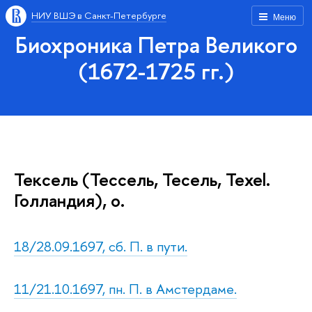
НИУ ВШЭ в Санкт-Петербурге
Меню
Биохроника Петра Великого
(1672-1725 гг.)
Тексель (Тессель, Тесель, Texel.
Голландия), о.
18/28.09.1697, сб. П. в пути.
11/21.10.1697, пн. П. в Амстердаме.