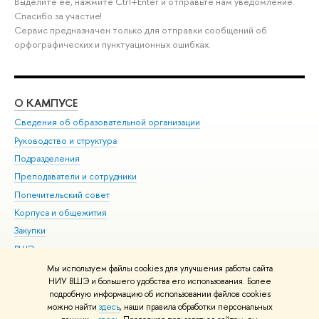
Выделите её, нажмите Ctrl+Enter и отправьте нам уведомление.
Спасибо за участие!
Сервис предназначен только для отправки сообщений об
орфографических и пунктуационных ошибках.
О КАМПУСЕ
ОБ
Сведения об образовательной организации
Мер
Руководство и структура
Мер
Подразделения
Дов
Преподаватели и сотрудники
Ол
Попечительский совет
При
Корпуса и общежития
При
Закупки
Ди
ВШЭ для студентов с ограниченными возможностями
До
здоровья и инвалидностью
Ас
Мы используем файлы cookies для улучшения работы сайта
Версия для слабовидящих
НИУ ВШЭ и большего удобства его использования. Более
Обр
подробную информацию об использовании файлов cookies
Единая платежная страница
можно найти
здесь
, наши правила обработки персональных