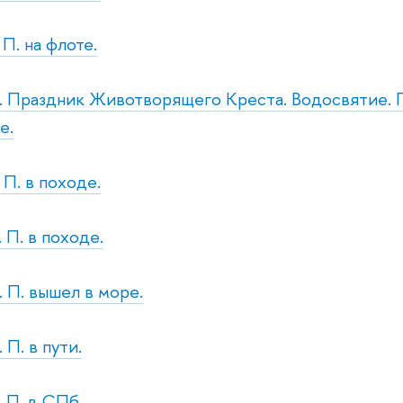
 П. на флоте.
р. Праздник Животворящего Креста. Водосвятие. П.
е.
. П. в походе.
. П. в походе.
. П. вышел в море.
 П. в пути.
. П. в СПб.