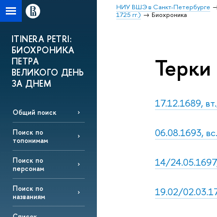
НИУ ВШЭ в Санкт-Петербурге
1725 гг.)
Биохроника
ITINERA PETRI:
БИОХРОНИКА
Терки 
ПЕТРА
ВЕЛИКОГО ДЕНЬ
ЗА ДНЕМ
17.12.1689, в
Общий поиск
06.08.1693, вс
Поиск по
топонимам
14/24.05.1697,
Поиск по
персонам
Поиск по
19.02/02.03.17
названиям
Список