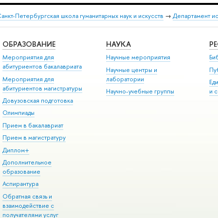
анкт-Петербургская школа гуманитарных наук и искусств
→
Департамент и
ОБРАЗОВАНИЕ
НАУКА
Р
Мероприятия для
Научные мероприятия
Би
абитуриентов бакалавриата
Научные центры и
Пу
Мероприятия для
лаборатории
Ед
абитуриентов магистратуры
Научно-учебные группы
и 
Довузовская подготовка
Олимпиады
Прием в бакалавриат
Прием в магистратуру
Диплом+
Дополнительное
образование
Аспирантура
Обратная связь и
взаимодействие с
получателями услуг