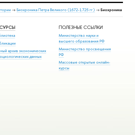
стории
→
Биохроника Петра Великого (1672-1725 гг.)
→
Биохроника
ЕСУРСЫ
ПОЛЕЗНЫЕ ССЫЛКИ
блиотека
Министерство науки и
высшего образования РФ
бликации
Министерство просвещения
иный архив экономических
РФ
социологических данных
Массовые открытые онлайн-
курсы