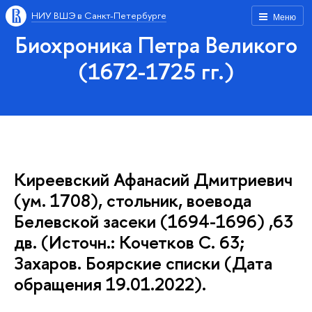
НИУ ВШЭ в Санкт-Петербурге
Меню
Биохроника Петра Великого
(1672-1725 гг.)
Киреевский Афанасий Дмитриевич
(ум. 1708), стольник, воевода
Белевской засеки (1694-1696) ,63
дв. (Источн.: Кочетков С. 63;
Захаров. Боярские списки (Дата
обращения 19.01.2022).