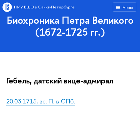
НИУ ВШЭ в Санкт-Петербурге
Меню
Биохроника Петра Великого
(1672-1725 гг.)
Гебель, датский вице-адмирал
20.03.1715, вс. П. в СПб.