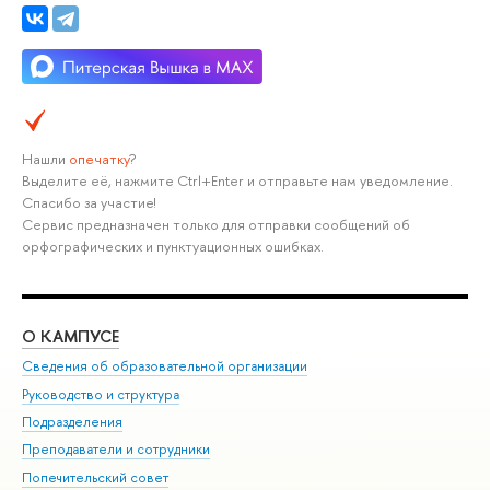
Нашли
опечатку
?
Выделите её, нажмите Ctrl+Enter и отправьте нам уведомление.
Спасибо за участие!
Сервис предназначен только для отправки сообщений об
орфографических и пунктуационных ошибках.
О КАМПУСЕ
ОБ
Сведения об образовательной организации
Мер
Руководство и структура
Мер
Подразделения
Дов
Преподаватели и сотрудники
Ол
Попечительский совет
При