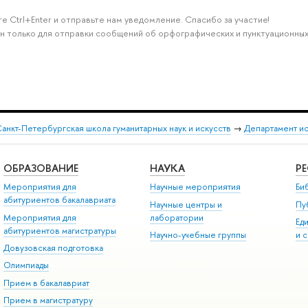
е Ctrl+Enter и отправьте нам уведомление. Спасибо за участие!
н только для отправки сообщений об орфографических и пунктуационных
анкт-Петербургская школа гуманитарных наук и искусств
→
Департамент и
ОБРАЗОВАНИЕ
НАУКА
Р
Мероприятия для
Научные мероприятия
Би
абитуриентов бакалавриата
Научные центры и
Пу
Мероприятия для
лаборатории
Ед
абитуриентов магистратуры
Научно-учебные группы
и 
Довузовская подготовка
Олимпиады
Прием в бакалавриат
Прием в магистратуру