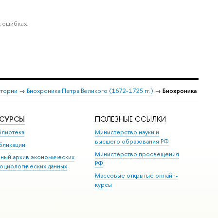
 ошибках.
стории
→
Биохроника Петра Великого (1672-1725 гг.)
→
Биохроника
ЕСУРСЫ
ПОЛЕЗНЫЕ ССЫЛКИ
блиотека
Министерство науки и
высшего образования РФ
бликации
Министерство просвещения
иный архив экономических
РФ
социологических данных
Массовые открытые онлайн-
курсы