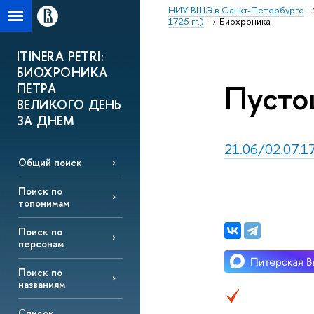
НИУ ВШЭ в Санкт-Петербурге
1725 гг.)
Биохроника
ITINERA PETRI:
БИОХРОНИКА
Пусто
ПЕТРА
ВЕЛИКОГО ДЕНЬ
ЗА ДНЕМ
21.06/02.07.17
Общий поиск
Поиск по
топонимам
Поиск по
персонам
Поиск по
названиям
Список