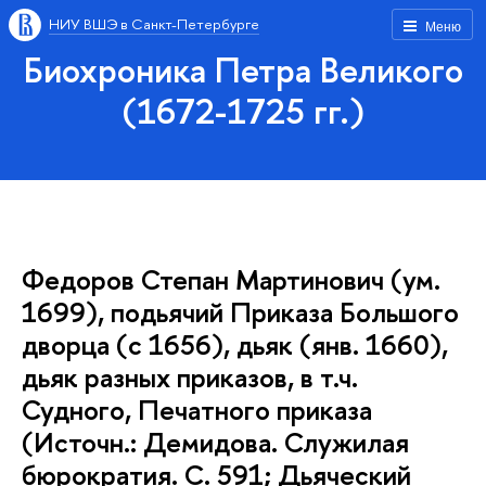
НИУ ВШЭ в Санкт-Петербурге
Меню
Биохроника Петра Великого
(1672-1725 гг.)
Федоров Степан Мартинович (ум.
1699), подьячий Приказа Большого
дворца (с 1656), дьяк (янв. 1660),
дьяк разных приказов, в т.ч.
Судного, Печатного приказа
(Источн.: Демидова. Служилая
бюрократия. С. 591; Дьяческий