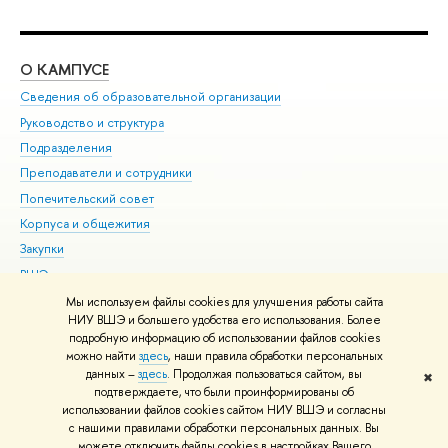
О КАМПУСЕ
ОБ
Сведения об образовательной организации
Мер
Руководство и структура
Мер
Подразделения
Дов
Преподаватели и сотрудники
Ол
Попечительский совет
При
Корпуса и общежития
При
Закупки
Ди
ВШЭ для студентов с ограниченными возможностями
До
здоровья и инвалидностью
Ас
Мы используем файлы cookies для улучшения работы сайта
Версия для слабовидящих
НИУ ВШЭ и большего удобства его использования. Более
Обр
подробную информацию об использовании файлов cookies
Единая платежная страница
можно найти
здесь
, наши правила обработки персональных
данных –
здесь
. Продолжая пользоваться сайтом, вы
✖
Редактору
подтверждаете, что были проинформированы об
© НИУ ВШЭ 1993–2026
Адреса и контакты
Условия использования
использовании файлов cookies сайтом НИУ ВШЭ и согласны
с нашими правилами обработки персональных данных. Вы
материалов
Политика конфиденциальности
Карта сайта
можете отключить файлы cookies в настройках Вашего