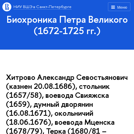
НИУ ВШЭ в Санкт-Петербурге
Меню
Биохроника Петра Великого
(1672-1725 гг.)
Хитрово Александр Севостьянович
(казнен 20.08.1686), стольник
(1657/58), воевода Свияжска
(1659), думный дворянин
(16.08.1671), окольничий
(18.06.1676), воевода Мценска
(1678/79), Терка (1680/81 –