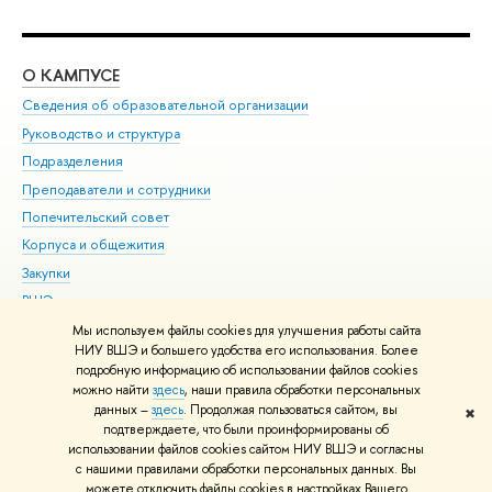
О КАМПУСЕ
ОБ
Сведения об образовательной организации
Мер
Руководство и структура
Мер
Подразделения
Дов
Преподаватели и сотрудники
Ол
Попечительский совет
При
Корпуса и общежития
При
Закупки
Ди
ВШЭ для студентов с ограниченными возможностями
До
здоровья и инвалидностью
Ас
Мы используем файлы cookies для улучшения работы сайта
Версия для слабовидящих
НИУ ВШЭ и большего удобства его использования. Более
Обр
подробную информацию об использовании файлов cookies
Единая платежная страница
можно найти
здесь
, наши правила обработки персональных
данных –
здесь
. Продолжая пользоваться сайтом, вы
✖
Редактору
подтверждаете, что были проинформированы об
© НИУ ВШЭ 1993–2026
Адреса и контакты
Условия использования
использовании файлов cookies сайтом НИУ ВШЭ и согласны
с нашими правилами обработки персональных данных. Вы
материалов
Политика конфиденциальности
Карта сайта
можете отключить файлы cookies в настройках Вашего
Шрифты HSE Sans и HSE Slab разработаны в
Школе дизайна НИУ ВШЭ