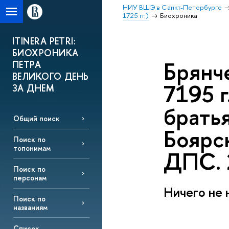
НИУ ВШЭ в Санкт-Петербурге
1725 гг.)
Биохроника
ITINERA PETRI:
БИОХРОНИКА
Брянч
ПЕТРА
ВЕЛИКОГО ДЕНЬ
7195 г
ЗА ДНЕМ
братья
Общий поиск
Боярс
Поиск по
топонимам
ДПС. 2
Поиск по
персонам
Ничего не 
Поиск по
названиям
Список