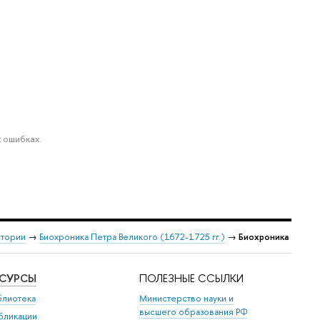
 ошибках.
стории
→
Биохроника Петра Великого (1672-1725 гг.)
→
Биохроника
ЕСУРСЫ
ПОЛЕЗНЫЕ ССЫЛКИ
блиотека
Министерство науки и
высшего образования РФ
бликации