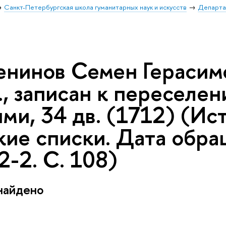
Санкт-Петербургская школа гуманитарных наук и искусств
Департа
енинов Семен Герасим
., записан к переселе
ми, 34 дв. (1712) (Ист
кие списки. Дата обра
-2. С. 108)
найдено