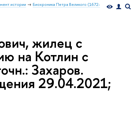
мент истории
Биохроника Петра Великого (1672-
ович, жилец с
нию на Котлин с
очн.: Захаров.
щения 29.04.2021;