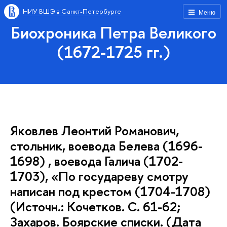
НИУ ВШЭ в Санкт-Петербурге
Меню
Биохроника Петра Великого
(1672-1725 гг.)
Яковлев Леонтий Романович,
стольник, воевода Белева (1696-
1698) , воевода Галича (1702-
1703), «По государеву смотру
написан под крестом (1704-1708)
(Источн.: Кочетков. С. 61-62;
Захаров. Боярские списки. (Дата