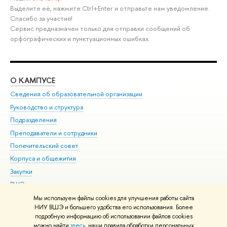
Выделите её, нажмите Ctrl+Enter и отправьте нам уведомление.
Спасибо за участие!
Сервис предназначен только для отправки сообщений об
орфографических и пунктуационных ошибках.
О КАМПУСЕ
ОБ
Сведения об образовательной организации
Мер
Руководство и структура
Мер
Подразделения
Дов
Преподаватели и сотрудники
Ол
Попечительский совет
При
Корпуса и общежития
При
Закупки
Ди
ВШЭ для студентов с ограниченными возможностями
До
здоровья и инвалидностью
Ас
Мы используем файлы cookies для улучшения работы сайта
Версия для слабовидящих
НИУ ВШЭ и большего удобства его использования. Более
Обр
подробную информацию об использовании файлов cookies
Единая платежная страница
можно найти
здесь
, наши правила обработки персональных