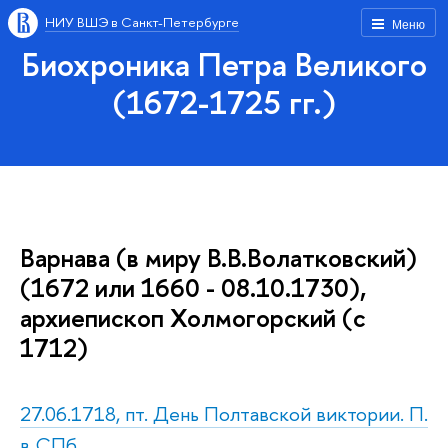
НИУ ВШЭ в Санкт-Петербурге
Меню
Биохроника Петра Великого
(1672-1725 гг.)
Варнава (в миру В.В.Волатковский)
(1672 или 1660 - 08.10.1730),
архиепископ Холмогорский (с
1712)
27.06.1718, пт. День Полтавской виктории. П.
в СПб.