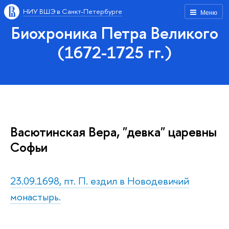
НИУ ВШЭ в Санкт-Петербурге
Меню
Биохроника Петра Великого
(1672-1725 гг.)
Васютинская Вера, "девка" царевны
Софьи
23.09.1698, пт. П. ездил в Новодевичий
монастырь.