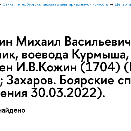
Санкт-Петербургская школа гуманитарных наук и искусств
Департа
н Михаил Васильевич 
ик, воевода Курмыша, 
ен И.В.Кожин (1704) 
; Захаров. Боярские с
ения 30.03.2022).
найдено