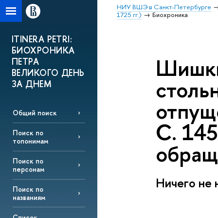
НИУ ВШЭ в Санкт-Петербурге
1725 гг.)
Биохроника
ITINERA PETRI:
БИОХРОНИКА
Шишки
ПЕТРА
ВЕЛИКОГО ДЕНЬ
стольн
ЗА ДНЕМ
отпущ
Общий поиск
С. 145
Поиск по
топонимам
обращ
Поиск по
персонам
Ничего не 
Поиск по
названиям
Список