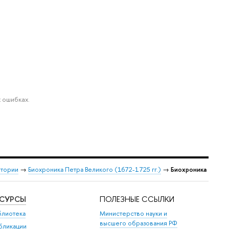
 ошибках.
стории
→
Биохроника Петра Великого (1672-1725 гг.)
→
Биохроника
ЕСУРСЫ
ПОЛЕЗНЫЕ ССЫЛКИ
блиотека
Министерство науки и
высшего образования РФ
бликации