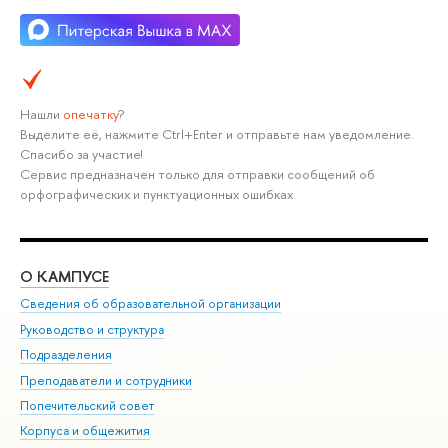
Нашли
опечатку
?
Выделите её, нажмите Ctrl+Enter и отправьте нам уведомление.
Спасибо за участие!
Сервис предназначен только для отправки сообщений об
орфографических и пунктуационных ошибках.
О КАМПУСЕ
ОБ
Сведения об образовательной организации
Мер
Руководство и структура
Мер
Подразделения
Дов
Преподаватели и сотрудники
Ол
Попечительский совет
При
Корпуса и общежития
При