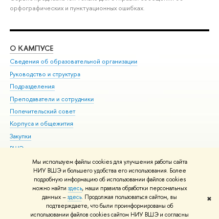
орфографических и пунктуационных ошибках.
О КАМПУСЕ
ОБ
Сведения об образовательной организации
Мер
Руководство и структура
Мер
Подразделения
Дов
Преподаватели и сотрудники
Ол
Попечительский совет
При
Корпуса и общежития
При
Закупки
Ди
ВШЭ для студентов с ограниченными возможностями
До
здоровья и инвалидностью
Ас
Мы используем файлы cookies для улучшения работы сайта
Версия для слабовидящих
НИУ ВШЭ и большего удобства его использования. Более
Обр
подробную информацию об использовании файлов cookies
Единая платежная страница
можно найти
здесь
, наши правила обработки персональных
данных –
здесь
. Продолжая пользоваться сайтом, вы
✖
Редактору
подтверждаете, что были проинформированы об
© НИУ ВШЭ 1993–2026
Адреса и контакты
Условия использования
использовании файлов cookies сайтом НИУ ВШЭ и согласны