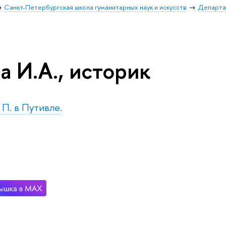
Санкт-Петербургская школа гуманитарных наук и искусств
Департа
 И.А., историк
. П. в Путивле.