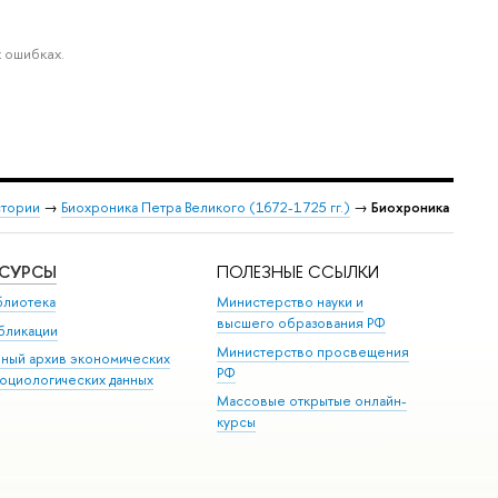
 ошибках.
стории
→
Биохроника Петра Великого (1672-1725 гг.)
→
Биохроника
ЕСУРСЫ
ПОЛЕЗНЫЕ ССЫЛКИ
блиотека
Министерство науки и
высшего образования РФ
бликации
Министерство просвещения
иный архив экономических
РФ
социологических данных
Массовые открытые онлайн-
курсы