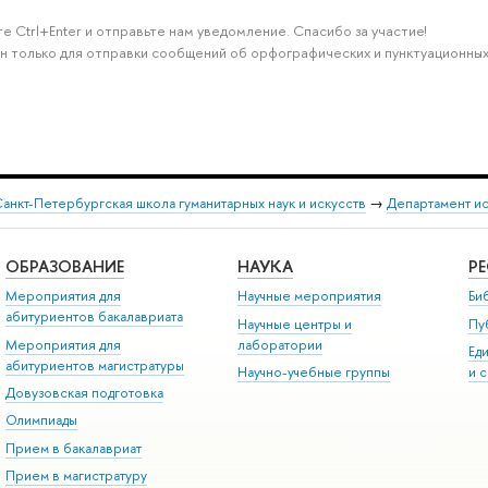
е Ctrl+Enter и отправьте нам уведомление. Спасибо за участие!
н только для отправки сообщений об орфографических и пунктуационных
анкт-Петербургская школа гуманитарных наук и искусств
→
Департамент и
ОБРАЗОВАНИЕ
НАУКА
Р
Мероприятия для
Научные мероприятия
Би
абитуриентов бакалавриата
Научные центры и
Пу
Мероприятия для
лаборатории
Ед
абитуриентов магистратуры
Научно-учебные группы
и 
Довузовская подготовка
Олимпиады
Прием в бакалавриат
Прием в магистратуру