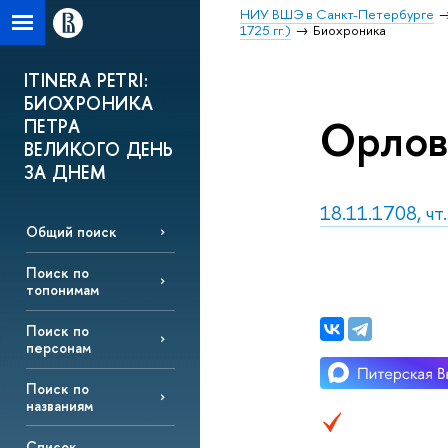
НИУ ВШЭ в Санкт-Петербурге
1725 гг.)
Биохроника
ITINERA PETRI:
БИОХРОНИКА
Орлова
ПЕТРА
ВЕЛИКОГО ДЕНЬ
ЗА ДНЕМ
18.11.1708, чт
Общий поиск
Поиск по
топонимам
Поиск по
персонам
Поиск по
названиям
Список