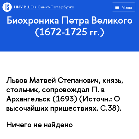
НИУ ВШЭ в Санкт-Петербурге
Меню
Биохроника Петра Великого
(1672-1725 гг.)
Львов Матвей Степанович, князь,
стольник, сопровождал П. в
Архангельск (1693) (Источн.: О
высочайших пришествиях. С.38).
Ничего не найдено