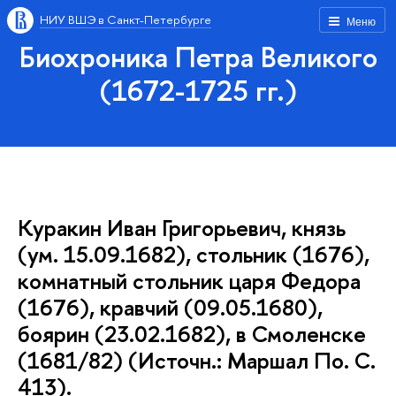
НИУ ВШЭ в Санкт-Петербурге
Меню
Биохроника Петра Великого
(1672-1725 гг.)
Куракин Иван Григорьевич, князь
(ум. 15.09.1682), стольник (1676),
комнатный стольник царя Федора
(1676), кравчий (09.05.1680),
боярин (23.02.1682), в Смоленске
(1681/82) (Источн.: Маршал По. С.
413).