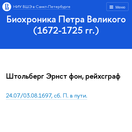
НИУ ВШЭ в Санкт-Петербурге
Меню
Биохроника Петра Великого
(1672-1725 гг.)
Штольберг Эрнст фон, рейхсграф
24.07/03.08.1697, сб. П. в пути.