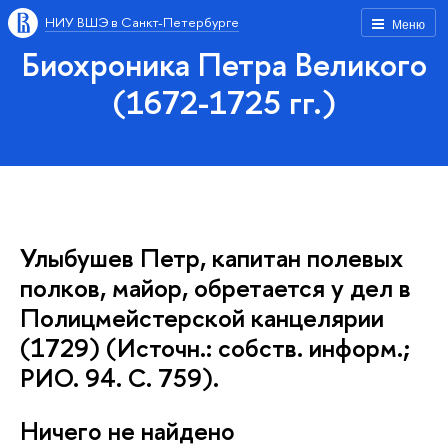
НИУ ВШЭ в Санкт-Петербурге
Меню
Биохроника Петра Великого
(1672-1725 гг.)
Улыбушев Петр, капитан полевых
полков, майор, обретается у дел в
Полицмейстерской канцелярии
(1729) (Источн.: собств. информ.;
РИО. 94. С. 759).
Ничего не найдено