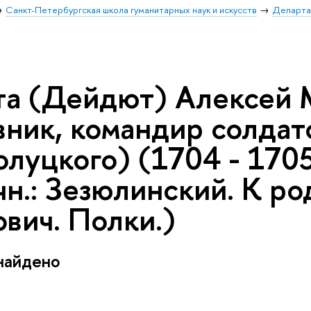
Санкт-Петербургская школа гуманитарных наук и искусств
Департа
а (Дейдют) Алексей 
вник, командир солдат
олуцкого) (1704 - 170
чн.: Зезюлинский. К р
вич. Полки.)
найдено