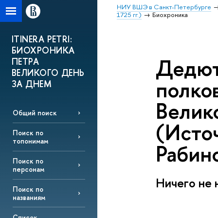
НИУ ВШЭ в Санкт-Петербурге
1725 гг.)
Биохроника
ITINERA PETRI:
БИОХРОНИКА
Дедют
ПЕТРА
ВЕЛИКОГО ДЕНЬ
полко
ЗА ДНЕМ
Велик
Общий поиск
(Исто
Поиск по
топонимам
Рабино
Поиск по
персонам
Ничего не 
Поиск по
названиям
Список