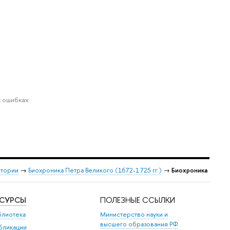
 ошибках.
стории
→
Биохроника Петра Великого (1672-1725 гг.)
→
Биохроника
ЕСУРСЫ
ПОЛЕЗНЫЕ ССЫЛКИ
блиотека
Министерство науки и
высшего образования РФ
бликации