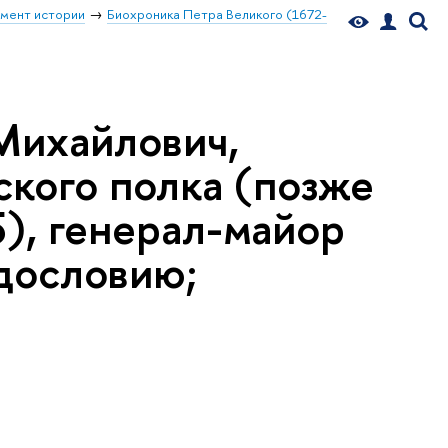
мент истории
Биохроника Петра Великого (1672-
Михайлович,
ского полка (позже
5), генерал-майор
одословию;