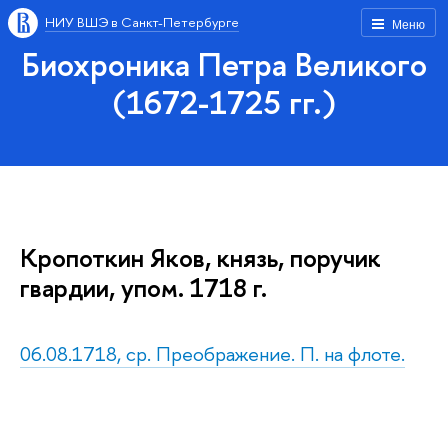
НИУ ВШЭ в Санкт-Петербурге
Меню
Биохроника Петра Великого
(1672-1725 гг.)
Кропоткин Яков, князь, поручик
гвардии, упом. 1718 г.
06.08.1718, ср. Преображение. П. на флоте.