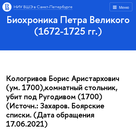
НИУ ВШЭ в Санкт-Петербурге
Меню
Биохроника Петра Великого
(1672-1725 гг.)
Кологривов Борис Аристархович
(ум. 1700),комнатный стольник,
убит под Ругодивом (1700)
(Источн.: Захаров. Боярские
списки. (Дата обращения
17.06.2021)