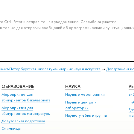
е Ctrl+Enter и отправьте нам уведомление. Спасибо за участие!
н только для отправки сообщений об орфографических и пунктуационных
анкт-Петербургская школа гуманитарных наук и искусств
→
Департамент и
ОБРАЗОВАНИЕ
НАУКА
Р
Мероприятия для
Научные мероприятия
Би
абитуриентов бакалавриата
Научные центры и
Пу
Мероприятия для
лаборатории
Ед
абитуриентов магистратуры
Научно-учебные группы
и 
Довузовская подготовка
Олимпиады