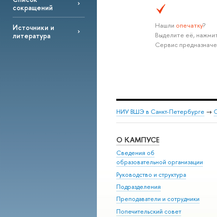
сокращений
Нашли
опечатку
?
Источники и
Выделите её, нажмит
литература
Сервис предназначе
НИУ ВШЭ в Санкт-Петербурге
→
С
О КАМПУСЕ
Сведения об
образовательной организации
Руководство и структура
Подразделения
Преподаватели и сотрудники
Попечительский совет