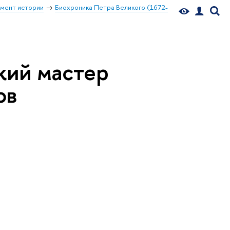
мент истории
Биохроника Петра Великого (1672-
кий мастер
ов