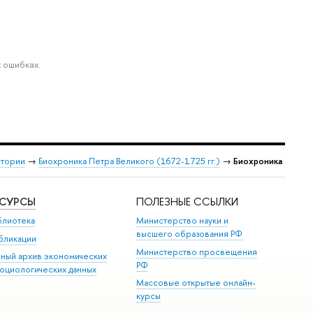
 ошибках.
стории
→
Биохроника Петра Великого (1672-1725 гг.)
→
Биохроника
ЕСУРСЫ
ПОЛЕЗНЫЕ ССЫЛКИ
блиотека
Министерство науки и
высшего образования РФ
бликации
Министерство просвещения
иный архив экономических
РФ
социологических данных
Массовые открытые онлайн-
курсы