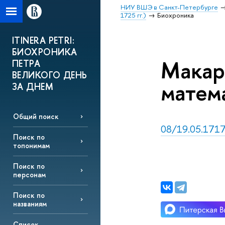
НИУ ВШЭ в Санкт-Петербурге
1725 гг.)
Биохроника
ITINERA PETRI:
БИОХРОНИКА
Макар
ПЕТРА
ВЕЛИКОГО ДЕНЬ
матем
ЗА ДНЕМ
Общий поиск
08/19.05.1717,
Поиск по
топонимам
Поиск по
персонам
Поиск по
названиям
Список