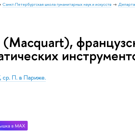
Санкт-Петербургская школа гуманитарных наук и искусств
Департа
 (Macquart), французс
атических инструмент
 ср. П. в Париже.