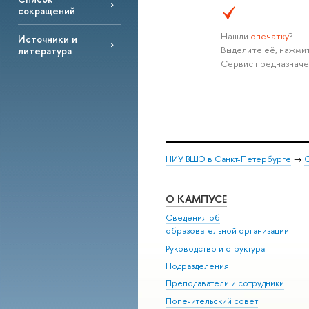
сокращений
Нашли
опечатку
?
Источники и
Выделите её, нажмит
литература
Сервис предназначе
НИУ ВШЭ в Санкт-Петербурге
→
С
О КАМПУСЕ
Сведения об
образовательной организации
Руководство и структура
Подразделения
Преподаватели и сотрудники
Попечительский совет