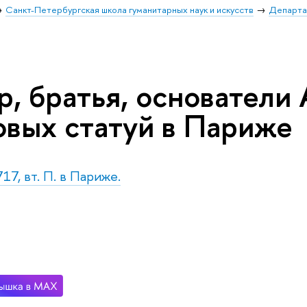
Санкт-Петербургская школа гуманитарных наук и искусств
Департа
р, братья, основатели
овых статуй в Париже
17, вт. П. в Париже.