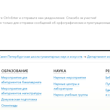
е Ctrl+Enter и отправьте нам уведомление. Спасибо за участие!
н только для отправки сообщений об орфографических и пунктуационных
анкт-Петербургская школа гуманитарных наук и искусств
→
Департамент и
ОБРАЗОВАНИЕ
НАУКА
Р
Мероприятия для
Научные мероприятия
Би
абитуриентов бакалавриата
Научные центры и
Пу
Мероприятия для
лаборатории
Ед
абитуриентов магистратуры
Научно-учебные группы
и 
Довузовская подготовка
Олимпиады