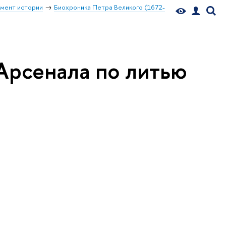
мент истории
Биохроника Петра Великого (1672-
 Арсенала по литью