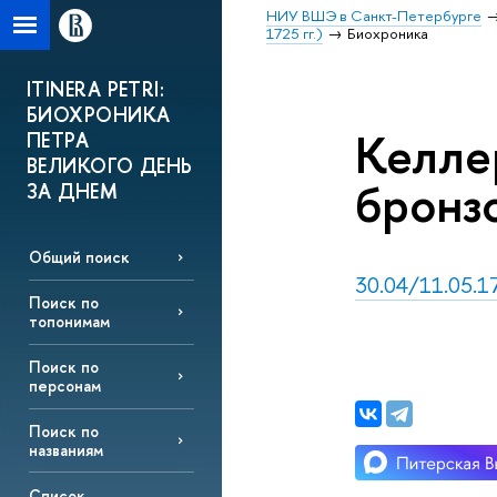
НИУ ВШЭ в Санкт-Петербурге
1725 гг.)
Биохроника
ITINERA PETRI:
БИОХРОНИКА
Келле
ПЕТРА
ВЕЛИКОГО ДЕНЬ
бронз
ЗА ДНЕМ
Общий поиск
30.04/11.05.17
Поиск по
топонимам
Поиск по
персонам
Поиск по
названиям
Список