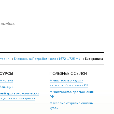
 ошибках.
стории
→
Биохроника Петра Великого (1672-1725 гг.)
→
Биохроника
ЕСУРСЫ
ПОЛЕЗНЫЕ ССЫЛКИ
блиотека
Министерство науки и
высшего образования РФ
бликации
Министерство просвещения
иный архив экономических
РФ
социологических данных
Массовые открытые онлайн-
курсы