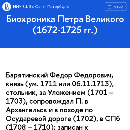
НИУ ВШЭ в Санкт-Петербурге
Меню
Биохроника Петра Великого
(1672-1725 гг.)
Барятинский Федор Федорович,
князь (ум. 1711 или 06.11.1713),
стольник, за Уложением (1701 –
1703), сопровождал П. в
Архангельск и в походе по
Осударевой дороге (1702), в СПб
(1708 – 1710); записан к