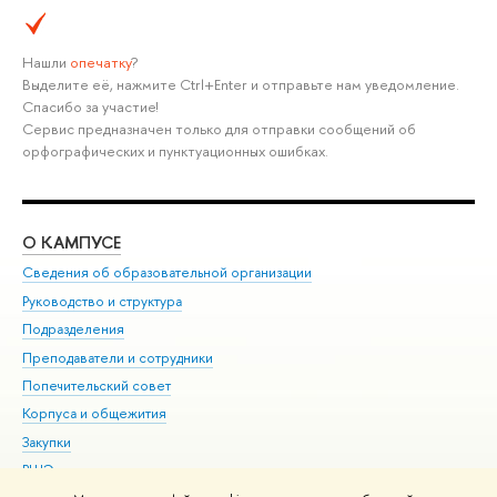
Нашли
опечатку
?
Выделите её, нажмите Ctrl+Enter и отправьте нам уведомление.
Спасибо за участие!
Сервис предназначен только для отправки сообщений об
орфографических и пунктуационных ошибках.
О КАМПУСЕ
ОБ
Сведения об образовательной организации
Мер
Руководство и структура
Мер
Подразделения
Дов
Преподаватели и сотрудники
Ол
Попечительский совет
При
Корпуса и общежития
При
Закупки
Ди
ВШЭ для студентов с ограниченными возможностями
До
здоровья и инвалидностью