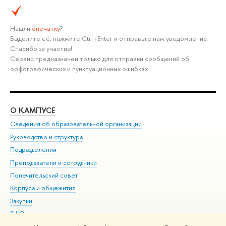
Нашли
опечатку
?
Выделите её, нажмите Ctrl+Enter и отправьте нам уведомление.
Спасибо за участие!
Сервис предназначен только для отправки сообщений об
орфографических и пунктуационных ошибках.
О КАМПУСЕ
ОБ
Сведения об образовательной организации
Мер
Руководство и структура
Мер
Подразделения
Дов
Преподаватели и сотрудники
Ол
Попечительский совет
При
Корпуса и общежития
При
Закупки
Ди
ВШЭ для студентов с ограниченными возможностями
До
здоровья и инвалидностью