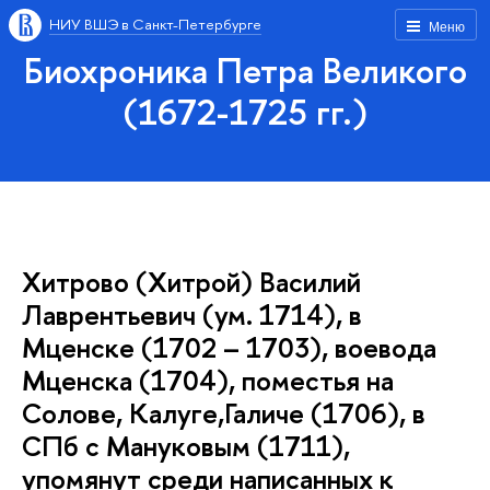
НИУ ВШЭ в Санкт-Петербурге
Меню
Биохроника Петра Великого
(1672-1725 гг.)
Хитрово (Хитрой) Василий
Лаврентьевич (ум. 1714), в
Мценске (1702 – 1703), воевода
Мценска (1704), поместья на
Солове, Калуге,Галиче (1706), в
СПб с Мануковым (1711),
упомянут среди написанных к