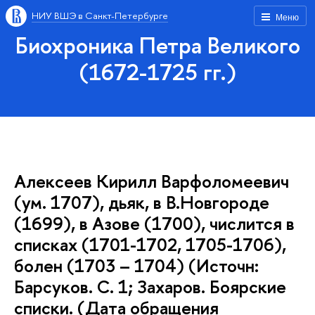
НИУ ВШЭ в Санкт-Петербурге
Меню
Биохроника Петра Великого
(1672-1725 гг.)
Алексеев Кирилл Варфоломеевич
(ум. 1707), дьяк, в В.Новгороде
(1699), в Азове (1700), числится в
списках (1701-1702, 1705-1706),
болен (1703 – 1704) (Источн:
Барсуков. С. 1; Захаров. Боярские
списки. (Дата обращения