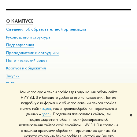
О КАМПУСЕ
ОБ
Сведения об образовательной организации
Мер
Руководство и структура
Мер
Подразделения
Дов
Преподаватели и сотрудники
Ол
Попечительский совет
При
Корпуса и общежития
При
Закупки
Ди
ВШЭ для студентов с ограниченными возможностями
До
здоровья и инвалидностью
Ас
Мы используем файлы cookies для улучшения работы сайта
Версия для слабовидящих
НИУ ВШЭ и большего удобства его использования. Более
Обр
подробную информацию об использовании файлов cookies
Единая платежная страница
можно найти
здесь
, наши правила обработки персональных
данных –
здесь
. Продолжая пользоваться сайтом, вы
✖
Редактору
подтверждаете, что были проинформированы об
© НИУ ВШЭ 1993–2026
Адреса и контакты
Условия использования
использовании файлов cookies сайтом НИУ ВШЭ и согласны
с нашими правилами обработки персональных данных. Вы
материалов
Политика конфиденциальности
Карта сайта
можете отключить файлы cookies в настройках Вашего
Шрифты HSE Sans и HSE Slab разработаны в
Школе дизайна НИУ ВШЭ