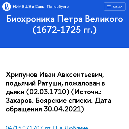
НИУ ВШЭ в Санкт-Петербурге
Меню
Биохроника Петра Великого
(1672-1725 гг.)
Хрипунов Иван Авксентьевич,
подьячий Ратуши, пожалован в
дьяки (02.03.1710) (Источн.:
Захаров. Боярские списки. Дата
обращения 30.04.2021)
04/15.07.1707, пт. П. в Люблине.