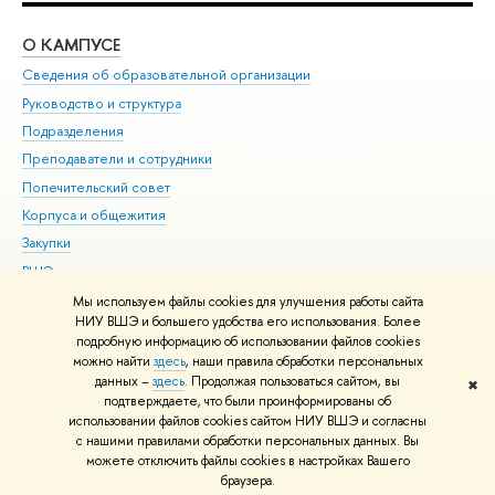
О КАМПУСЕ
ОБ
Сведения об образовательной организации
Мер
Руководство и структура
Мер
Подразделения
Дов
Преподаватели и сотрудники
Ол
Попечительский совет
При
Корпуса и общежития
При
Закупки
Ди
ВШЭ для студентов с ограниченными возможностями
До
здоровья и инвалидностью
Ас
Мы используем файлы cookies для улучшения работы сайта
Версия для слабовидящих
НИУ ВШЭ и большего удобства его использования. Более
Обр
подробную информацию об использовании файлов cookies
Единая платежная страница
можно найти
здесь
, наши правила обработки персональных
данных –
здесь
. Продолжая пользоваться сайтом, вы
✖
Редактору
подтверждаете, что были проинформированы об
© НИУ ВШЭ 1993–2026
Адреса и контакты
Условия использования
использовании файлов cookies сайтом НИУ ВШЭ и согласны
с нашими правилами обработки персональных данных. Вы
материалов
Политика конфиденциальности
Карта сайта
можете отключить файлы cookies в настройках Вашего
Шрифты HSE Sans и HSE Slab разработаны в
Школе дизайна НИУ ВШЭ
браузера.