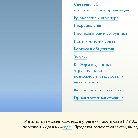
Сведения об
образовательной организации
Руководство и структура
Подразделения
Преподаватели и сотрудники
Попечительский совет
Корпуса и общежития
Закупки
ВШЭ для студентов с
ограниченными
возможностями здоровья и
инвалидностью
Версия для слабовидящих
Единая платежная страница
Мы используем файлы cookies для улучшения работы сайта НИУ ВШЭ
© НИУ ВШЭ 1993–2026
Адреса и к
персональных данных –
здесь
. Продолжая пользоваться сайтом, вы 
Шрифты HSE Sans и HSE Slab разра