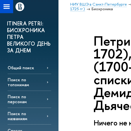
НИУ ВШЭ в Санкт-Петербурге
1725 гг.)
Биохроника
ITINERA PETRI:
БИОХРОНИКА
Петри
ПЕТРА
ВЕЛИКОГО ДЕНЬ
1702),
ЗА ДНЕМ
(1700-
Общий поиск
списк
Поиск по
топонимам
Демид
Поиск по
Дьячес
персонам
Поиск по
названиям
Ничего не 
Список