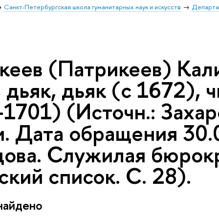
Санкт-Петербургская школа гуманитарных наук и искусств
Департа
кеев (Патрикеев) Кали
 дьяк, дьяк (с 1672), 
1701) (Источн.: Захар
и. Дата обращения 30.
ова. Служилая бюрокра
кий список. С. 28).
найдено