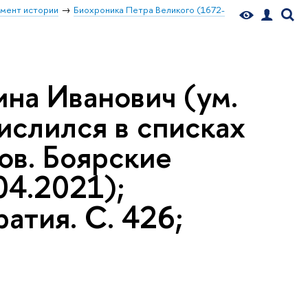
мент истории
Биохроника Петра Великого (1672-
на Иванович (ум.
числился в списках
ов. Боярские
04.2021);
тия. С. 426;