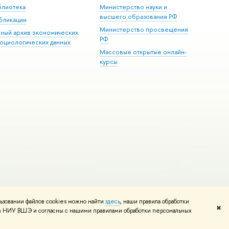
блиотека
Министерство науки и
высшего образования РФ
бликации
Министерство просвещения
иный архив экономических
РФ
социологических данных
Массовые открытые онлайн-
курсы
ьзовании файлов cookies можно найти
здесь
, наши правила обработки
и
Карта сайта
Редактору
✖
том НИУ ВШЭ и согласны с нашими правилами обработки персональных