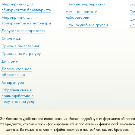
Мероприятия для
Научные мероприятия
Би
абитуриентов бакалавриата
Научные центры и
Пу
Мероприятия для
лаборатории
Ед
абитуриентов магистратуры
Научно-учебные группы
и 
Довузовская подготовка
Олимпиады
Прием в бакалавриат
Прием в магистратуру
Диплом+
Дополнительное
образование
Аспирантура
Обратная связь и
взаимодействие с
получателями услуг
 и большего удобства его использования. Более подробную информацию об испол
онтакты
Условия использования материалов
Политика конфиденциальност
подтверждаете, что были проинформированы об использовании файлов cookies сай
ботаны в
Школе дизайна НИУ ВШЭ
данных. Вы можете отключить файлы cookies в настройках Вашего браузера.