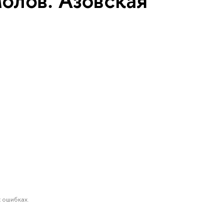
олов. Азовская
 ошибках.