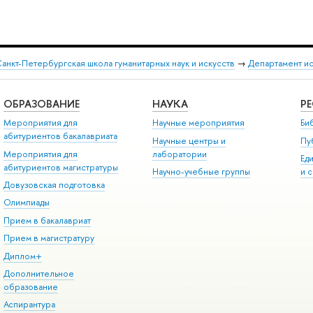
анкт-Петербургская школа гуманитарных наук и искусств
→
Департамент и
ОБРАЗОВАНИЕ
НАУКА
Р
Мероприятия для
Научные мероприятия
Би
абитуриентов бакалавриата
Научные центры и
Пу
Мероприятия для
лаборатории
Ед
абитуриентов магистратуры
Научно-учебные группы
и 
Довузовская подготовка
Олимпиады
Прием в бакалавриат
Прием в магистратуру
Диплом+
Дополнительное
образование
Аспирантура