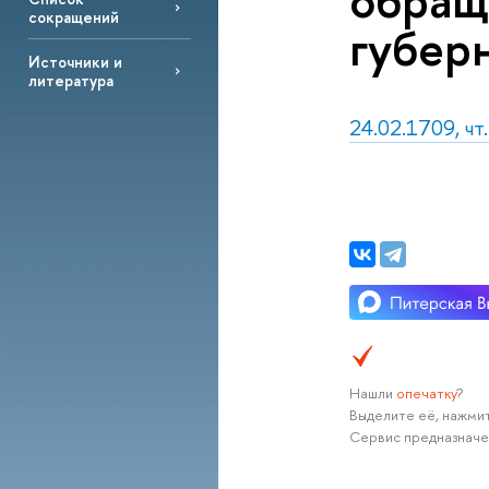
обращ
сокращений
губер
Источники и
литература
24.02.1709, чт
Нашли
опечатку
?
Выделите её, нажмит
Сервис предназначе