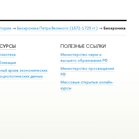
стории
→
Биохроника Петра Великого (1672-1725 гг.)
→
Биохроника
ЕСУРСЫ
ПОЛЕЗНЫЕ ССЫЛКИ
блиотека
Министерство науки и
высшего образования РФ
бликации
Министерство просвещения
иный архив экономических
РФ
социологических данных
Массовые открытые онлайн-
курсы