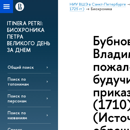
НИУ ВШЭ в Санкт-Петербурге
1725 гг.)
Биохроника
ITINERA PETRI:
БИОХРОНИКА
Бубно
ПЕТРА
ВЕЛИКОГО ДЕНЬ
Владим
ЗА ДНЕМ
пожало
Общий поиск
будучи
Поиск по
топонимам
приказ
Поиск по
(1710)
персонам
(Источ
Поиск по
названиям
Список