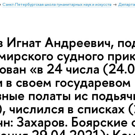
Санкт-Петербургская школа гуманитарных наук и искусств
Департа
в Игнат Андреевич, по
ирского судного прика
ван «в 24 числа (24.02
 в своем государевом 
ные полаты ис подьячи
, числился в списках 
н: Захаров. Боярские 