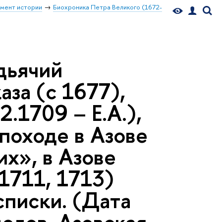
мент истории
Биохроника Петра Великого (1672-
дьячий
за (с 1677),
.1709 – Е.А.),
походе в Азове
х», в Азове
(1711, 1713)
списки. (Дата