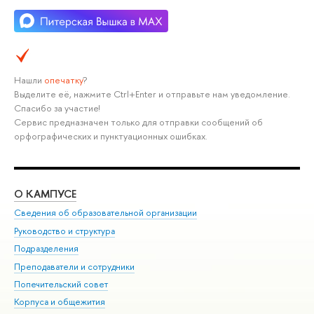
Нашли
опечатку
?
Выделите её, нажмите Ctrl+Enter и отправьте нам уведомление.
Спасибо за участие!
Сервис предназначен только для отправки сообщений об
орфографических и пунктуационных ошибках.
О КАМПУСЕ
ОБ
Сведения об образовательной организации
Мер
Руководство и структура
Мер
Подразделения
Дов
Преподаватели и сотрудники
Ол
Попечительский совет
При
Корпуса и общежития
При