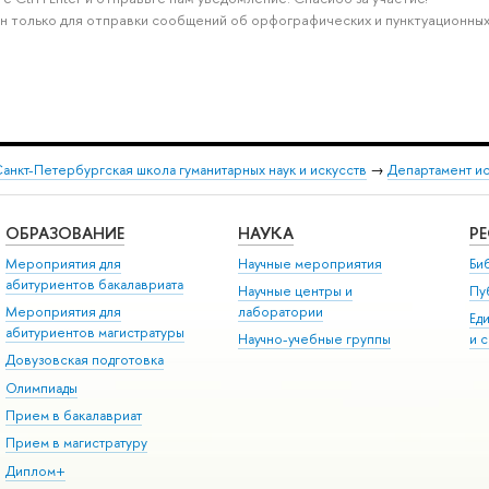
н только для отправки сообщений об орфографических и пунктуационных
анкт-Петербургская школа гуманитарных наук и искусств
→
Департамент и
ОБРАЗОВАНИЕ
НАУКА
Р
Мероприятия для
Научные мероприятия
Би
абитуриентов бакалавриата
Научные центры и
Пу
Мероприятия для
лаборатории
Ед
абитуриентов магистратуры
Научно-учебные группы
и 
Довузовская подготовка
Олимпиады
Прием в бакалавриат
Прием в магистратуру
Диплом+