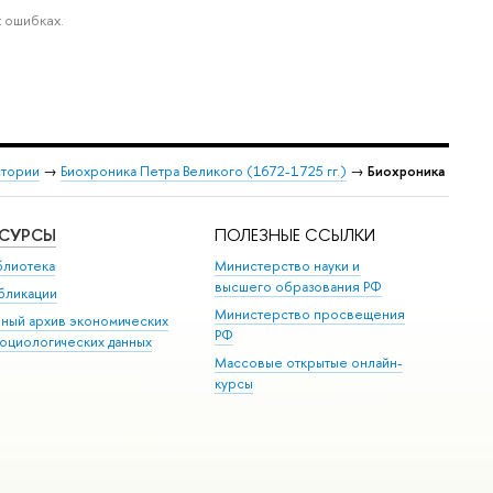
 ошибках.
стории
→
Биохроника Петра Великого (1672-1725 гг.)
→
Биохроника
ЕСУРСЫ
ПОЛЕЗНЫЕ ССЫЛКИ
блиотека
Министерство науки и
высшего образования РФ
бликации
Министерство просвещения
иный архив экономических
РФ
социологических данных
Массовые открытые онлайн-
курсы