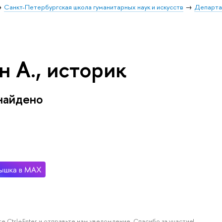
Санкт-Петербургская школа гуманитарных наук и искусств
Департа
 А., историк
найдено
е Ctrl+Enter и отправьте нам уведомление. Спасибо за участие!