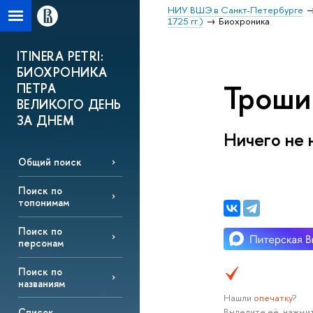
НИУ ВШЭ в Санкт-Петербурге
1725 гг.)
Биохроника
ITINERA PETRI:
БИОХРОНИКА
Трошин
ПЕТРА
ВЕЛИКОГО ДЕНЬ
ЗА ДНЕМ
Ничего не 
Общий поиск
Поиск по
топонимам
Поиск по
персонам
Поиск по
названиям
Нашли
опечатку
?
Выделите её, нажмит
Список