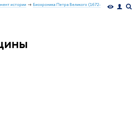
мент истории
Биохроника Петра Великого (1672-
ицины