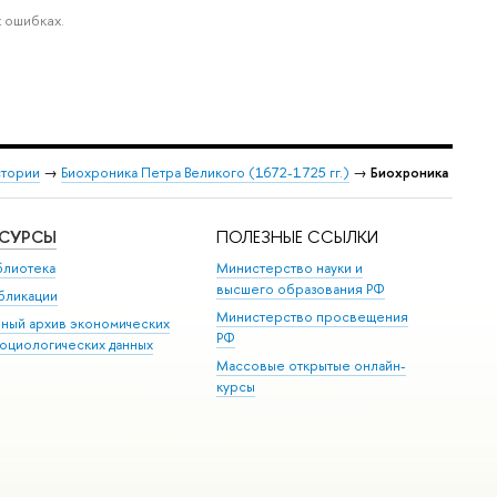
 ошибках.
стории
→
Биохроника Петра Великого (1672-1725 гг.)
→
Биохроника
ЕСУРСЫ
ПОЛЕЗНЫЕ ССЫЛКИ
блиотека
Министерство науки и
высшего образования РФ
бликации
Министерство просвещения
иный архив экономических
РФ
социологических данных
Массовые открытые онлайн-
курсы