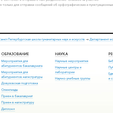
н только для отправки сообщений об орфографических и пунктуационных
анкт-Петербургская школа гуманитарных наук и искусств
→
Департамент и
ОБРАЗОВАНИЕ
НАУКА
Р
Мероприятия для
Научные мероприятия
Би
абитуриентов бакалавриата
Научные центры и
Пу
Мероприятия для
лаборатории
Ед
абитуриентов магистратуры
Научно-учебные группы
и 
Довузовская подготовка
Олимпиады
Прием в бакалавриат
Прием в магистратуру
Диплом+