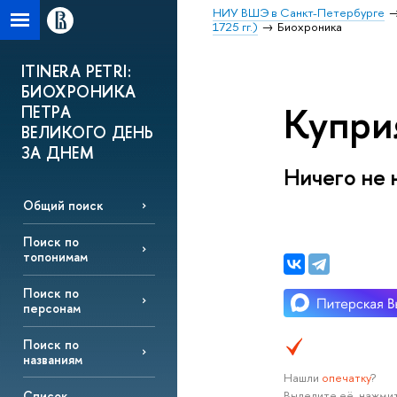
НИУ ВШЭ в Санкт-Петербурге
1725 гг.)
Биохроника
ITINERA PETRI:
БИОХРОНИКА
Купри
ПЕТРА
ВЕЛИКОГО ДЕНЬ
ЗА ДНЕМ
Ничего не 
Общий поиск
Поиск по
топонимам
Поиск по
персонам
Поиск по
названиям
Нашли
опечатку
?
Выделите её, нажмит
Список