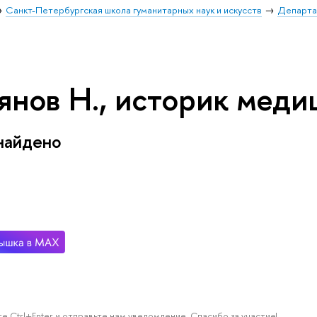
Санкт-Петербургская школа гуманитарных наук и искусств
Департа
янов Н., историк мед
найдено
е Ctrl+Enter и отправьте нам уведомление. Спасибо за участие!