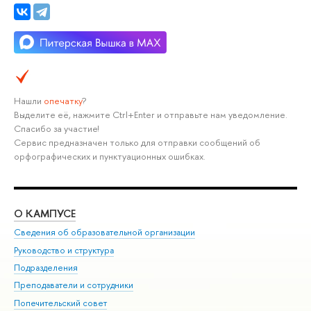
Нашли
опечатку
?
Выделите её, нажмите Ctrl+Enter и отправьте нам уведомление.
Спасибо за участие!
Сервис предназначен только для отправки сообщений об
орфографических и пунктуационных ошибках.
О КАМПУСЕ
ОБ
Сведения об образовательной организации
Мер
Руководство и структура
Мер
Подразделения
Дов
Преподаватели и сотрудники
Ол
Попечительский совет
При