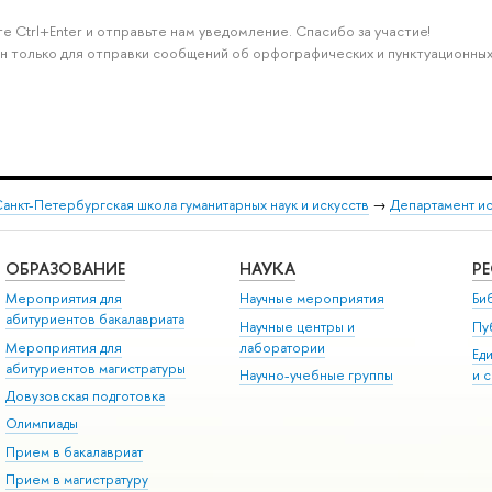
е Ctrl+Enter и отправьте нам уведомление. Спасибо за участие!
н только для отправки сообщений об орфографических и пунктуационных
анкт-Петербургская школа гуманитарных наук и искусств
→
Департамент и
ОБРАЗОВАНИЕ
НАУКА
Р
Мероприятия для
Научные мероприятия
Би
абитуриентов бакалавриата
Научные центры и
Пу
Мероприятия для
лаборатории
Ед
абитуриентов магистратуры
Научно-учебные группы
и 
Довузовская подготовка
Олимпиады
Прием в бакалавриат
Прием в магистратуру