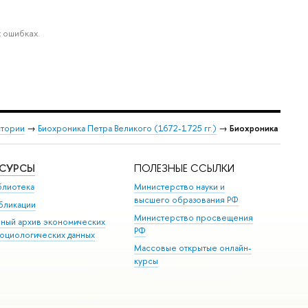
 ошибках.
стории
→
Биохроника Петра Великого (1672-1725 гг.)
→
Биохроника
ЕСУРСЫ
ПОЛЕЗНЫЕ ССЫЛКИ
блиотека
Министерство науки и
высшего образования РФ
бликации
Министерство просвещения
иный архив экономических
РФ
социологических данных
Массовые открытые онлайн-
курсы