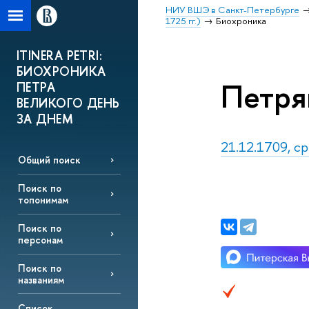
НИУ ВШЭ в Санкт-Петербурге
1725 гг.)
Биохроника
ITINERA PETRI:
БИОХРОНИКА
Петря
ПЕТРА
ВЕЛИКОГО ДЕНЬ
ЗА ДНЕМ
21.12.1709, с
Общий поиск
Поиск по
топонимам
Поиск по
персонам
Поиск по
названиям
Список