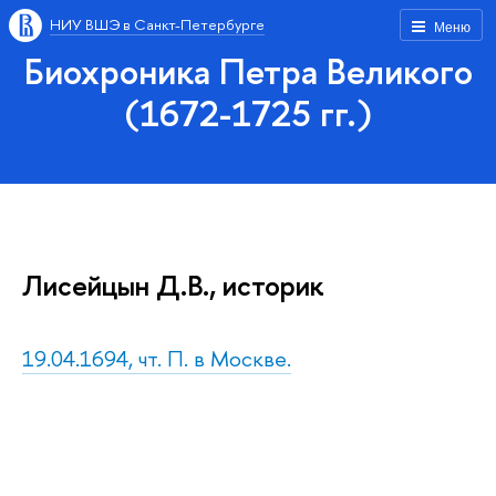
НИУ ВШЭ в Санкт-Петербурге
Меню
Биохроника Петра Великого
(1672-1725 гг.)
Лисейцын Д.В., историк
19.04.1694, чт. П. в Москве.