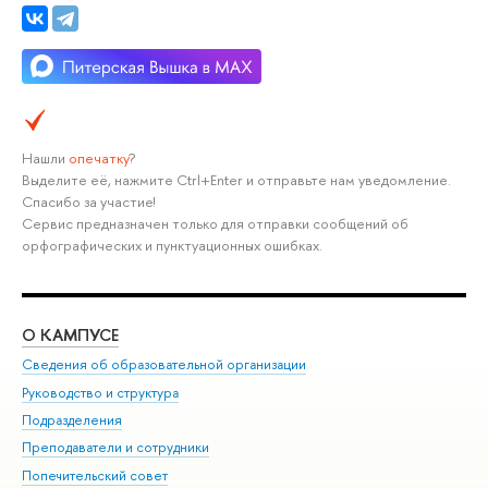
Нашли
опечатку
?
Выделите её, нажмите Ctrl+Enter и отправьте нам уведомление.
Спасибо за участие!
Сервис предназначен только для отправки сообщений об
орфографических и пунктуационных ошибках.
О КАМПУСЕ
ОБ
Сведения об образовательной организации
Мер
Руководство и структура
Мер
Подразделения
Дов
Преподаватели и сотрудники
Ол
Попечительский совет
При