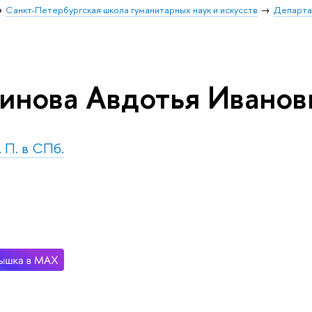
Санкт-Петербургская школа гуманитарных наук и искусств
Департа
инова Авдотья Иванов
. П. в СПб.