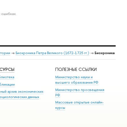
 ошибках.
стории
→
Биохроника Петра Великого (1672-1725 гг.)
→
Биохроника
ЕСУРСЫ
ПОЛЕЗНЫЕ ССЫЛКИ
блиотека
Министерство науки и
высшего образования РФ
бликации
Министерство просвещения
иный архив экономических
РФ
социологических данных
Массовые открытые онлайн-
курсы