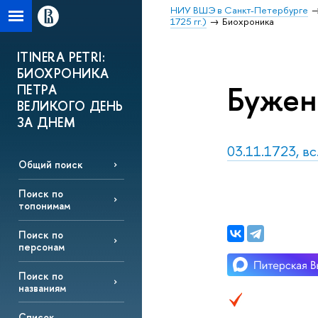
НИУ ВШЭ в Санкт-Петербурге
1725 гг.)
Биохроника
ITINERA PETRI:
БИОХРОНИКА
Бужен
ПЕТРА
ВЕЛИКОГО ДЕНЬ
ЗА ДНЕМ
03.11.1723, вс
Общий поиск
Поиск по
топонимам
Поиск по
персонам
Поиск по
названиям
Список