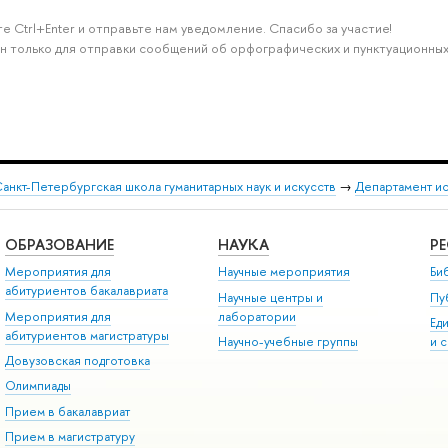
е Ctrl+Enter и отправьте нам уведомление. Спасибо за участие!
н только для отправки сообщений об орфографических и пунктуационных
анкт-Петербургская школа гуманитарных наук и искусств
→
Департамент и
ОБРАЗОВАНИЕ
НАУКА
Р
Мероприятия для
Научные мероприятия
Би
абитуриентов бакалавриата
Научные центры и
Пу
Мероприятия для
лаборатории
Ед
абитуриентов магистратуры
Научно-учебные группы
и 
Довузовская подготовка
Олимпиады
Прием в бакалавриат
Прием в магистратуру