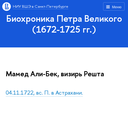
НИУ ВШЭ в Санкт-Петербурге
Меню
Биохроника Петра Великого
(1672-1725 гг.)
Мамед Али-Бек, визирь Решта
04.11.1722, вс. П. в Астрахани.