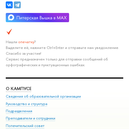
Нашли
опечатку
?
Выделите её, нажмите Ctrl+Enter и отправьте нам уведомление.
Спасибо за участие!
Сервис предназначен только для отправки сообщений об
орфографических и пунктуационных ошибках.
О КАМПУСЕ
ОБ
Сведения об образовательной организации
Мер
Руководство и структура
Мер
Подразделения
Дов
Преподаватели и сотрудники
Ол
Попечительский совет
При