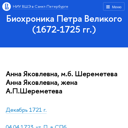
НИУ ВШЭ в Санкт-Петербурге
Меню
Биохроника Петра Великого
(1672-1725 гг.)
Анна Яковлевна, м.б. Шереметева
Анна Яковлевна, жена
А.П.Шереметева
Декабрь 1721 г.
04.04.1723, чт. П. в СПб.