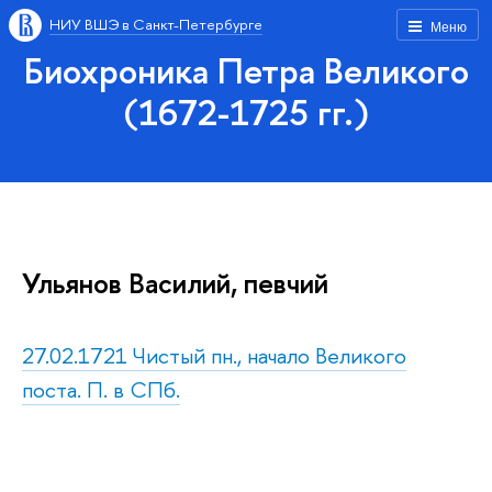
НИУ ВШЭ в Санкт-Петербурге
Меню
Биохроника Петра Великого
(1672-1725 гг.)
Ульянов Василий, певчий
27.02.1721 Чистый пн., начало Великого
поста. П. в СПб.