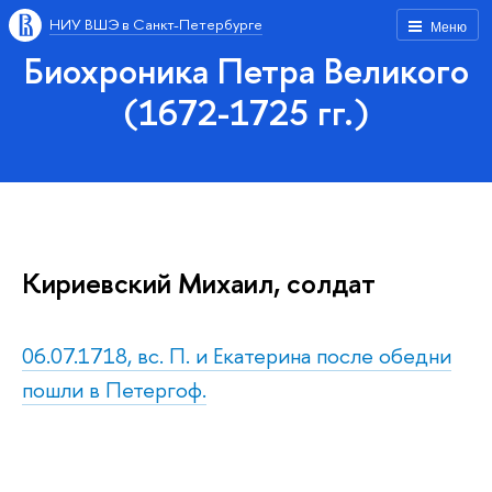
НИУ ВШЭ в Санкт-Петербурге
Меню
Биохроника Петра Великого
(1672-1725 гг.)
Кириевский Михаил, солдат
06.07.1718, вс. П. и Екатерина после обедни
пошли в Петергоф.