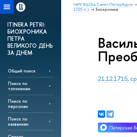
НИУ ВШЭ в Санкт-Петербурге
1725 гг.)
Биохроника
ITINERA PETRI:
БИОХРОНИКА
Васил
ПЕТРА
ВЕЛИКОГО ДЕНЬ
Преоб
ЗА ДНЕМ
Общий поиск
21.12.1715, ср
Поиск по
топонимам
Поиск по
персонам
Поиск по
названиям
Список