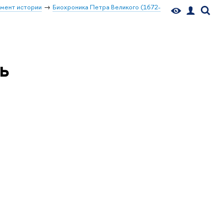
мент истории
Биохроника Петра Великого (1672-
ь