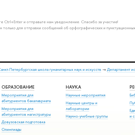
е Ctrl+Enter и отправьте нам уведомление. Спасибо за участие!
н только для отправки сообщений об орфографических и пунктуационных
анкт-Петербургская школа гуманитарных наук и искусств
→
Департамент и
ОБРАЗОВАНИЕ
НАУКА
Р
Мероприятия для
Научные мероприятия
Би
абитуриентов бакалавриата
Научные центры и
Пу
Мероприятия для
лаборатории
Ед
абитуриентов магистратуры
Научно-учебные группы
и 
Довузовская подготовка
Олимпиады