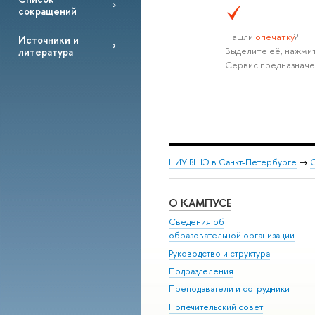
сокращений
Нашли
опечатку
?
Источники и
Выделите её, нажмит
литература
Сервис предназначе
НИУ ВШЭ в Санкт-Петербурге
→
С
О КАМПУСЕ
Сведения об
образовательной организации
Руководство и структура
Подразделения
Преподаватели и сотрудники
Попечительский совет