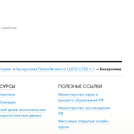
 ошибках.
стории
→
Биохроника Петра Великого (1672-1725 гг.)
→
Биохроника
ЕСУРСЫ
ПОЛЕЗНЫЕ ССЫЛКИ
блиотека
Министерство науки и
высшего образования РФ
бликации
Министерство просвещения
иный архив экономических
РФ
социологических данных
Массовые открытые онлайн-
курсы