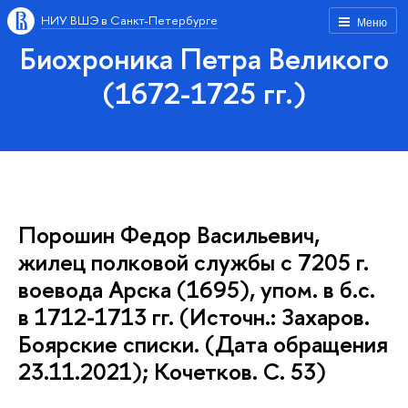
НИУ ВШЭ в Санкт-Петербурге
Меню
Биохроника Петра Великого
(1672-1725 гг.)
Порошин Федор Васильевич,
жилец полковой службы с 7205 г.
воевода Арска (1695), упом. в б.с.
в 1712-1713 гг. (Источн.: Захаров.
Боярские списки. (Дата обращения
23.11.2021); Кочетков. С. 53)