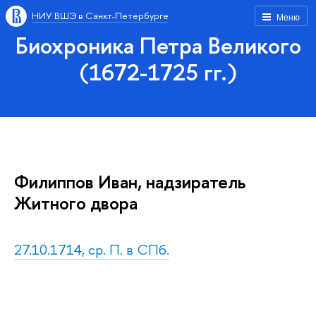
НИУ ВШЭ в Санкт-Петербурге
Меню
Биохроника Петра Великого
(1672-1725 гг.)
Филиппов Иван, надзиратель
Житного двора
27.10.1714, ср. П. в СПб.