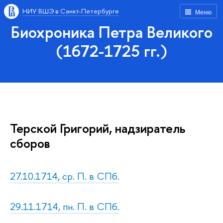
НИУ ВШЭ в Санкт-Петербурге
Меню
Биохроника Петра Великого
(1672-1725 гг.)
Терской Григорий, надзиратель
сборов
27.10.1714, ср. П. в СПб.
29.11.1714, пн. П. в СПб.