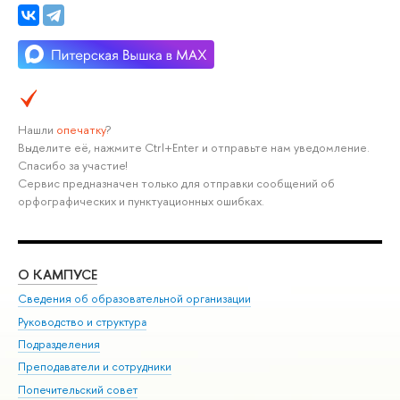
Нашли
опечатку
?
Выделите её, нажмите Ctrl+Enter и отправьте нам уведомление.
Спасибо за участие!
Сервис предназначен только для отправки сообщений об
орфографических и пунктуационных ошибках.
О КАМПУСЕ
ОБ
Сведения об образовательной организации
Мер
Руководство и структура
Мер
Подразделения
Дов
Преподаватели и сотрудники
Ол
Попечительский совет
При